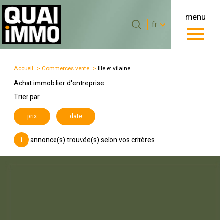
menu
Langue
Langue
fr
0
Accueil
fr
Accueil
Commerces vente
Ille et vilaine
Achat immobilier d'entreprise
Trier par
prix
date
1
annonce(s) trouvée(s) selon vos critères